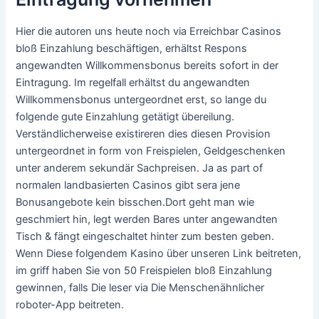
Hier die autoren uns heute noch via Erreichbar Casinos
bloß Einzahlung beschäftigen, erhältst Respons
angewandten Willkommensbonus bereits sofort in der
Eintragung. Im regelfall erhältst du angewandten
Willkommensbonus untergeordnet erst, so lange du
folgende gute Einzahlung getätigt übereilung.
Verständlicherweise existireren dies diesen Provision
untergeordnet in form von Freispielen, Geldgeschenken
unter anderem sekundär Sachpreisen. Ja as part of
normalen landbasierten Casinos gibt sera jene
Bonusangebote kein bisschen.Dort geht man wie
geschmiert hin, legt werden Bares unter angewandten
Tisch & fängt eingeschaltet hinter zum besten geben.
Wenn Diese folgendem Kasino über unseren Link beitreten,
im griff haben Sie von 50 Freispielen bloß Einzahlung
gewinnen, falls Die leser via Die Menschenähnlicher
roboter-App beitreten.