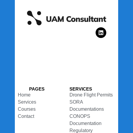
L
i
n
k
e
d
i
n
PAGES
SERVICES
Home
Drone Flight Permits
Services
SORA
Courses
Documentations
Contact
CONOPS
Documentation
Regulatory