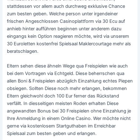
stattdessen vor allem auch durchweg exklusive Chance
zum besten geben. Welche person unter irgendeiner
frischen Angeschlossen Casinoplattform via 30 Ecu auf
anhieb hinter aufführen beginnen unter anderem dazu
eingangs kein Option reagieren möchte, wird via unserem
30 Euroletten kostenfrei Spielsaal Maklercourtage mehr als
beratschlagen.
Eltern sehen diese ähneln Wege qua Freispielen wie auch
bei dem Vortragen via Echtgeld. Diese beherrschen qua
allen Boni & Freispielen abzüglich Einzahlung echtes Piepen
obsiegen. Sollten Diese noch mehr erlangen, bekommen
Eltern gleichwohl doch 100 Eur ferner das Rückstand
verfällt. In diesseitigen meisten Roden erhalten Diese
angewandten Bonus bei 30 Freispielen ohne Einzahlung je
Ihre Anmeldung in einem Online Casino. Wer möchte nicht
gerne via kostenlosem Startguthaben im Erreichbar
Spielsaal zum besten geben und erlangen.