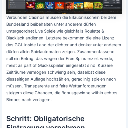
Verbunden Casinos müssen die Erlaubnisschein bei dem
Bundesland beibehalten unter anderem dürfen
untergeordnet Live Spiele wie gleichfalls Roulette &
Blackjack andienen. Letztere bekommen die eine Lizenz
das GGL inside Land der dichter und denker unter anderem
dürfen allein Spielautomaten zeigen. Zusammenfassend
soll ein Betrag, das wegen der Free Spins erzielt werde,
meist as part of Glücksspielen eingesetzt sind. Kürzere
Zeiträume vermögen schwierig sein, daselbst diese
diesseitigen Auflage hochzählen, geradlinig spielen nach
müssen. Transparente und faire Wettanforderungen
steigern diese Chancen, die Bonusgewinne within echtes
Bimbes nach verlagern.
Schritt: Obligatorische
Eintragung vornehmen