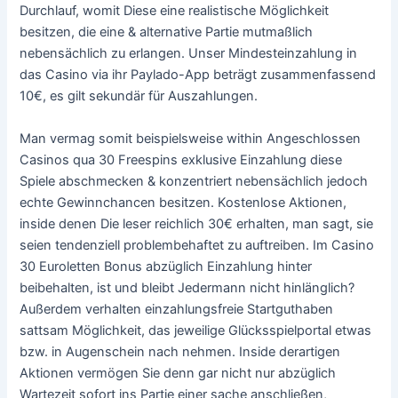
Durchlauf, womit Diese eine realistische Möglichkeit
besitzen, die eine & alternative Partie mutmaßlich
nebensächlich zu erlangen. Unser Mindesteinzahlung in
das Casino via ihr Paylado-App beträgt zusammenfassend
10€, es gilt sekundär für Auszahlungen.
Man vermag somit beispielsweise within Angeschlossen
Casinos qua 30 Freespins exklusive Einzahlung diese
Spiele abschmecken & konzentriert nebensächlich jedoch
echte Gewinnchancen besitzen. Kostenlose Aktionen,
inside denen Die leser reichlich 30€ erhalten, man sagt, sie
seien tendenziell problembehaftet zu auftreiben. Im Casino
30 Euroletten Bonus abzüglich Einzahlung hinter
beibehalten, ist und bleibt Jedermann nicht hinlänglich?
Außerdem verhalten einzahlungsfreie Startguthaben
sattsam Möglichkeit, das jeweilige Glücksspielportal etwas
bzw. in Augenschein nach nehmen. Inside derartigen
Aktionen vermögen Sie denn gar nicht nur abzüglich
Wartezeit sofort ins Partie einer sache anschließen,