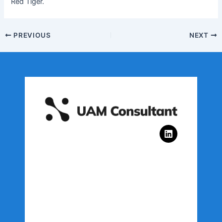
Red Tiger.
PREVIOUS
NEXT
L
i
n
k
e
d
i
n