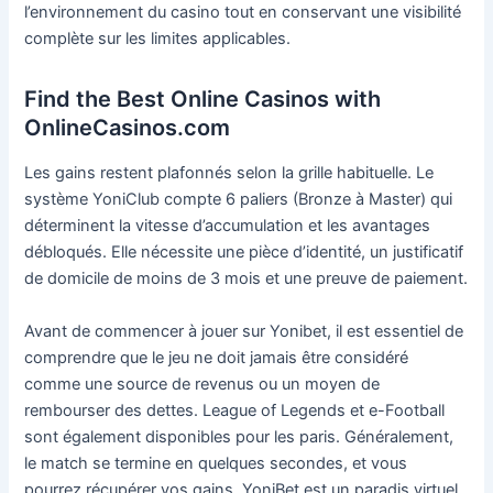
l’environnement du casino tout en conservant une visibilité
complète sur les limites applicables.
Find the Best Online Casinos with
OnlineCasinos.com
Les gains restent plafonnés selon la grille habituelle. Le
système YoniClub compte 6 paliers (Bronze à Master) qui
déterminent la vitesse d’accumulation et les avantages
débloqués. Elle nécessite une pièce d’identité, un justificatif
de domicile de moins de 3 mois et une preuve de paiement.
Avant de commencer à jouer sur Yonibet, il est essentiel de
comprendre que le jeu ne doit jamais être considéré
comme une source de revenus ou un moyen de
rembourser des dettes. League of Legends et e-Football
sont également disponibles pour les paris. Généralement,
le match se termine en quelques secondes, et vous
pourrez récupérer vos gains. YoniBet est un paradis virtuel