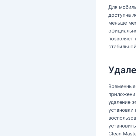
Для мобиль
доступна л
меньше мес
официально
позволяет 
стабильно
Удале
Временные 
приложений
удаление э
установки 
воспользо
установить
Clean Maste