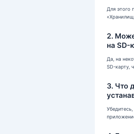
Для этого 
«Хранилище
2. Мож
на SD-
Да, на нек
SD-карту, 
3. Что 
устана
Убедитесь,
приложение