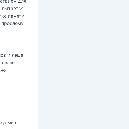
тствием для
ь пытается
тке памяти.
 проблему.
ов и кеша.
больше
жно
ьзуемых