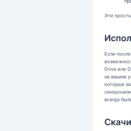
пр
Эти просты
Испол
Если после
возможност
Drive или 
на вашем у
которые за
синхрониз
всегда был
Скачи