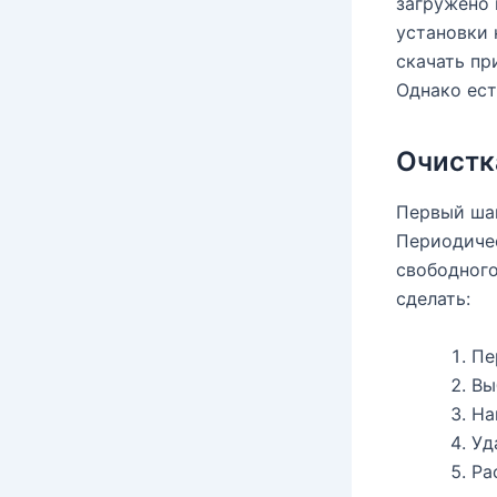
загружено 
установки 
скачать пр
Однако ест
Очистк
Первый шаг
Периодичес
свободного
сделать:
Пе
Вы
На
Уд
Ра