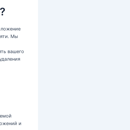
c
a
?
r
t
иложение
мяти. Мы
ять вашего
удаления
лемой
ложений и