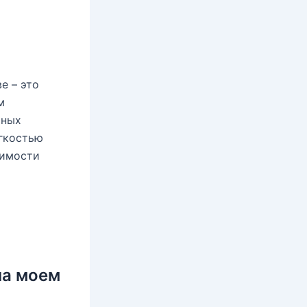
е – это
м
чных
егкостью
димости
на моем