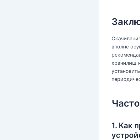
Закл
Скачивание
вполне осу
рекомендац
хранилищ и
установить
периодичес
Часто
1. Как 
устрой