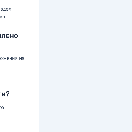
аздел
во.
влено
ложения на
ти?
те