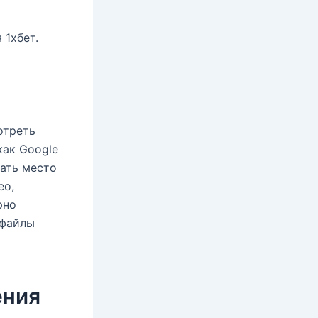
 1хбет.
отреть
как Google
дать место
ео,
рно
 файлы
ения