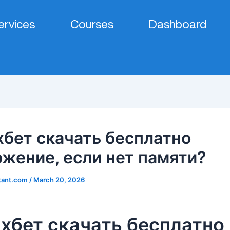
ervices
Courses
Dashboard
хбет скачать бесплатно
жение, если нет памяти?
tant.com
/
March 20, 2026
1хбет скачать бесплатно