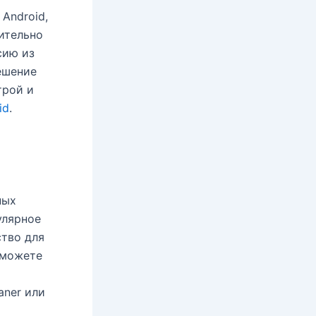
Android,
чительно
сию из
ешение
трой и
id
.
ных
улярное
ство для
 можете
aner или