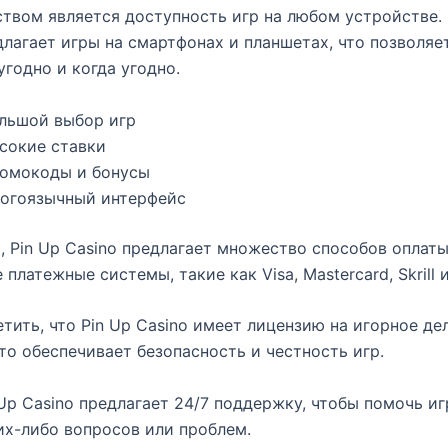
вом является доступность игр на любом устройстве. 
длагает игры на смартфонах и планшетах, что позволяе
угодно и когда угодно.
льшой выбор игр
сокие ставки
омокоды и бонусы
огоязычный интерфейс
, Pin Up Casino предлагает множество способов оплаты
платежные системы, такие как Visa, Mastercard, Skrill и 
тить, что Pin Up Casino имеет лицензию на игорное де
что обеспечивает безопасность и честность игр.
 Up Casino предлагает 24/7 поддержку, чтобы помочь и
их-либо вопросов или проблем.