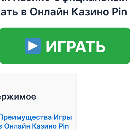
рать в Онлайн Казино Pin
ИГРАТЬ
ержимое
Преимущества Игры
в Онлайн Казино Pin