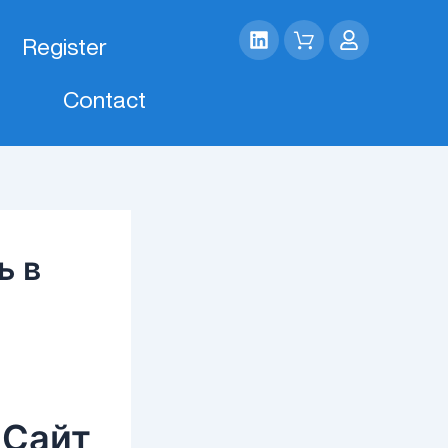
L
I
U
Register
i
c
s
n
o
e
k
n
r
Contact
e
-
d
o
i
n
n
l
i
n
e
-
ь в
s
h
o
p
p
i
n
g
 Сайт
-