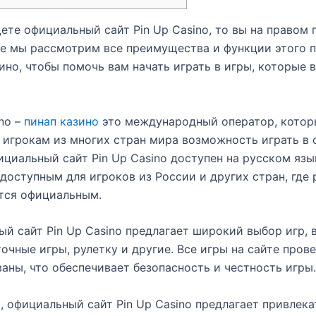
ете официальный сайт Pin Up Casino, то вы на правом п
е мы рассмотрим все преимущества и функции этого 
ино, чтобы помочь вам начать играть в игры, которые 
ino –
пинап казино
это международный оператор, кото
 игрокам из многих стран мира возможность играть в 
ициальный сайт Pin Up Casino доступен на русском язы
 доступным для игроков из России и других стран, где
тся официальным.
й сайт Pin Up Casino предлагает широкий выбор игр, 
точные игры, рулетку и другие. Все игры на сайте пров
аны, что обеспечивает безопасность и честность игры.
, официальный сайт Pin Up Casino предлагает привлек