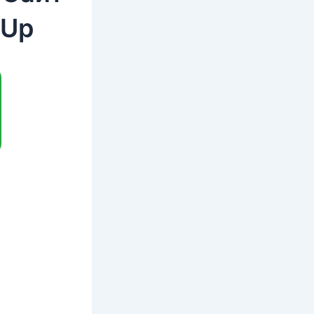
c
a
 Up
r
t