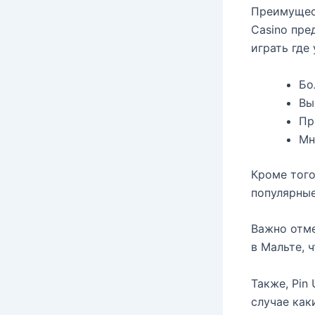
Преимущест
Casino пре
играть где 
Бо
Вы
Пр
Мн
Кроме того
популярные 
Важно отме
в Мальте, 
Также, Pin
случае как