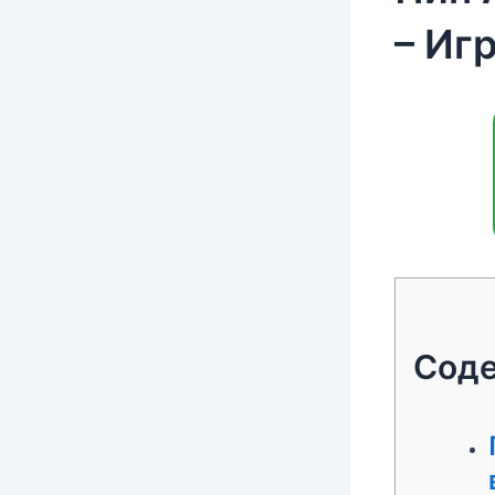
– Иг
Сод