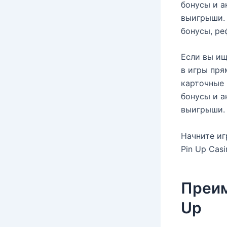
бонусы и а
выигрыши. 
бонусы, ре
Если вы ищ
в игры пря
карточные 
бонусы и а
выигрыши.
Начните иг
Pin Up Casi
Преим
Up