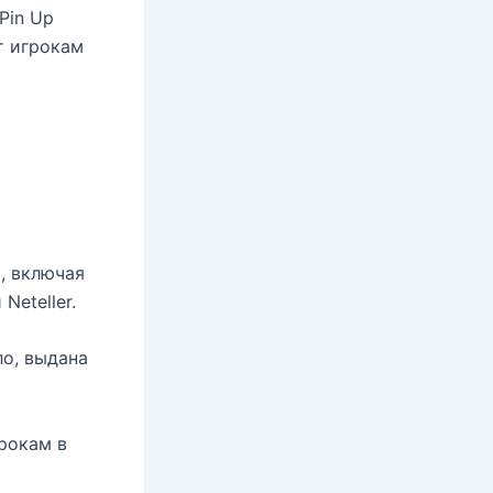
Pin Up
т игрокам
, включая
Neteller.
ло, выдана
грокам в