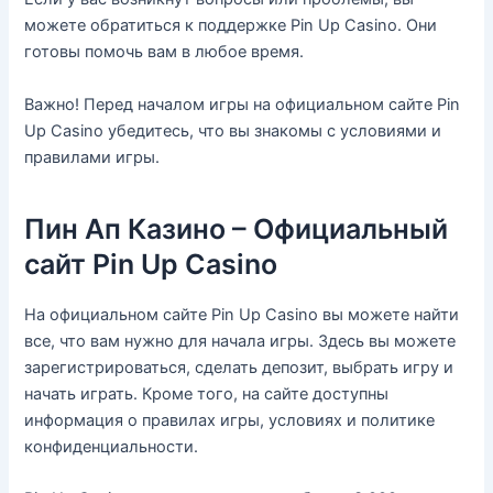
можете обратиться к поддержке Pin Up Casino. Они
готовы помочь вам в любое время.
Важно! Перед началом игры на официальном сайте Pin
Up Casino убедитесь, что вы знакомы с условиями и
правилами игры.
Пин Ап Казино – Официальный
сайт Pin Up Casino
На официальном сайте Pin Up Casino вы можете найти
все, что вам нужно для начала игры. Здесь вы можете
зарегистрироваться, сделать депозит, выбрать игру и
начать играть. Кроме того, на сайте доступны
информация о правилах игры, условиях и политике
конфиденциальности.