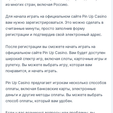
из многих стран, включая Россию.
Для начала играть на официальном сайте Pin Up Casino
вам нужно зарегистрироваться. Это можно сделать в
считанные минуты, просто заполнив форму
регистрации и подтвердив свой электронный адрес.
После регистрации вы сможете начать играть на
официальном сайте Pin Up Casino. Вам будет доступен
широкий спектр игр, включая слоты, карточные игры и
рулетку. Вы можете выбрать игру, которая вам
понравится, и начать играть.
Pin Up Casino предлагает игрокам несколько способов
оплаты, включая банковские карты, электронные
деньги и другие методы оплаты. Вы можете выбрать
способ оплаты, который вам удобен.
Если у вас возникнут вопросы или проблемы, вы