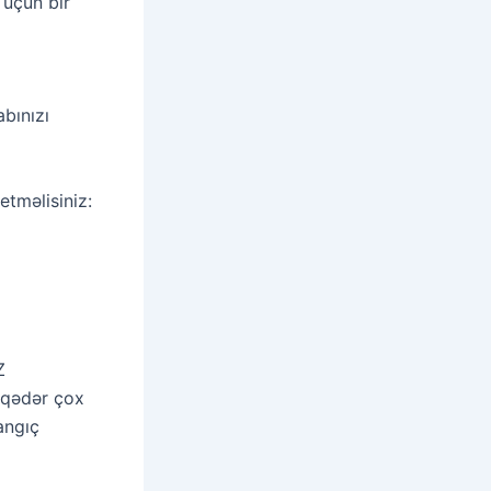
 üçün bir
bınızı
etməlisiniz:
Z
 qədər çox
angıç