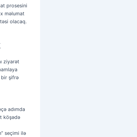
at prosesini
çox məlumat
təsi olacaq.
k
 ziyarət
amamlaya
bir şifrə
neçə adımda
st köşədə
 seçimi ilə