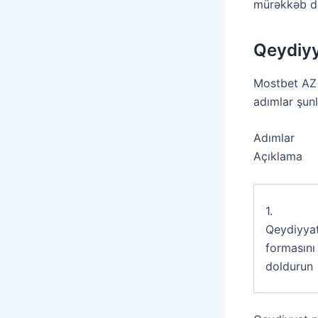
mürəkkəb dey
Qeydiyy
Mostbet AZ q
adımlar şunl
Adımlar
Açıklama
1.
Qeydiyya
formasını
doldurun