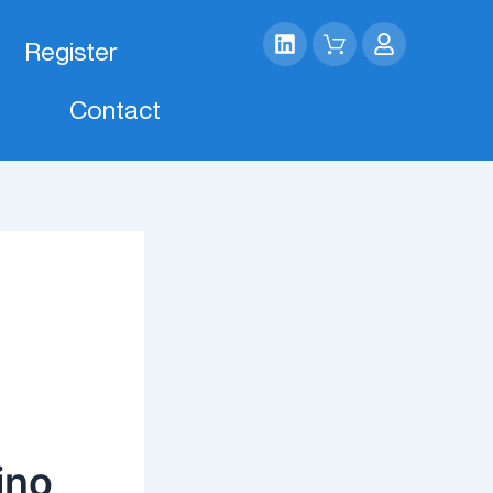
L
I
U
Register
i
c
s
n
o
e
k
n
r
Contact
e
-
d
o
i
n
n
l
i
n
e
-
s
h
o
p
p
i
n
g
ino
-