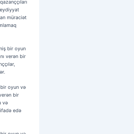
qazanççıları
qeydiyyat
dan müraciət
amlamaq
niş bir oyun
nı verən bir
ççılar,
ər.
bir oyun və
verən bir
u və
tifadə edə
bir oyun və