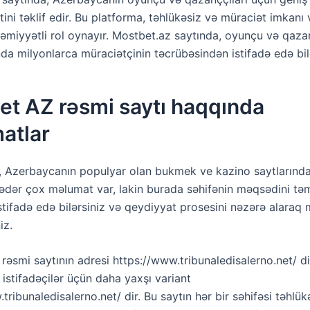
ini təklif edir. Bu platforma, təhlükəsiz və müraciət imkanı 
əmiyyətli rol oynayır. Mostbet.az saytında, oyunçu və qazan
da milyonlarca müraciətçinin təcrübəsindən istifadə edə bil
et AZ rəsmi saytı haqqında
atlar
 Azerbaycanın populyar olan bukmek ve kazino saytlarından
ədər çox məlumat var, lakin burada səhifənin məqsədini tə
stifadə edə bilərsiniz və qeydiyyat prosesini nəzərə alaraq
iz.
əsmi saytının adresi https://www.tribunaledisalerno.net/ dir
istifadəçilər üçün daha yaxşı variant
tribunaledisalerno.net/ dir. Bu saytın hər bir səhifəsi təhlük