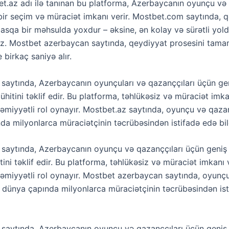
et.az adı ilə tanınan bu platforma, Azerbaycanın oyunçu və 
bir seçim və müraciət imkanı verir. Mostbet.com saytında, 
basqa bir məhsulda yoxdur – əksine, ən kolay və sürətli yol
niz. Mostbet azerbaycan saytında, qeydiyyat prosesini tam
birkaç saniyə alır.
saytında, Azerbaycanın oyunçuları və qazanççıları üçün ge
hitini təklif edir. Bu platforma, təhlükəsiz və müraciət imka
əmiyyətli rol oynayır. Mostbet.az saytında, oyunçu və qazan
da milyonlarca müraciətçinin təcrübəsindən istifadə edə bil
saytında, Azerbaycanın oyunçu və qazanççıları üçün geniş 
ini təklif edir. Bu platforma, təhlükəsiz və müraciət imkanı 
həmiyyətli rol oynayır. Mostbet azerbaycan saytında, oyunç
, dünya çapında milyonlarca müraciətçinin təcrübəsindən is
saytında, Azerbaycanın oyunçu və qazanççıları üçün geniş 