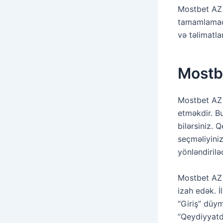
Mostbet AZ 
tamamlamaq 
və təlimatla
Mostb
Mostbet AZ 
etməkdir. B
bilərsiniz.
seçməliyini
yönləndirilə
Mostbet AZ 
izah edək. İ
“Giriş” düy
“Qeydiyyatd