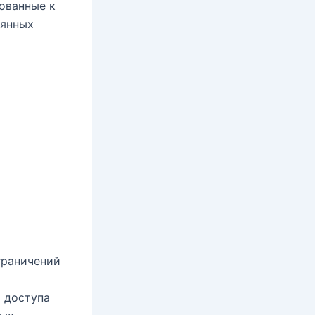
рованные к
оянных
граничений
и доступа