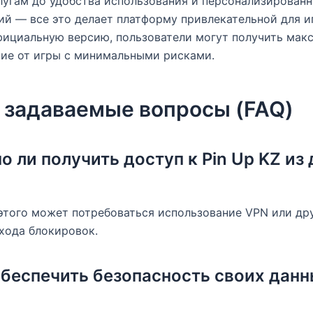
лугам до удобства использования и персонализирован
й — все это делает платформу привлекательной для и
ициальную версию, пользователи могут получить мак
ие от игры с минимальными рисками.
 задаваемые вопросы (FAQ)
о ли получить доступ к Pin Up KZ из
 этого может потребоваться использование VPN или др
хода блокировок.
 обеспечить безопасность своих данн