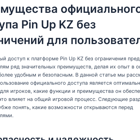
мущества официальног
упа Pin Up KZ без
ничений для пользовате
й доступ к платформе Pin Up KZ без ограничения пре
лям ряд значительных преимуществ, делая их опыт в о
более удобным и безопасным. В данной статье мы расс
ользование официального доступа является оптималь
для игроков, какие функции и преимущества он обеспе
это влияет на общий игровой процесс. Следующие раз
убже понять, какие возможности открываются перед
лями.
зопасность и надежность