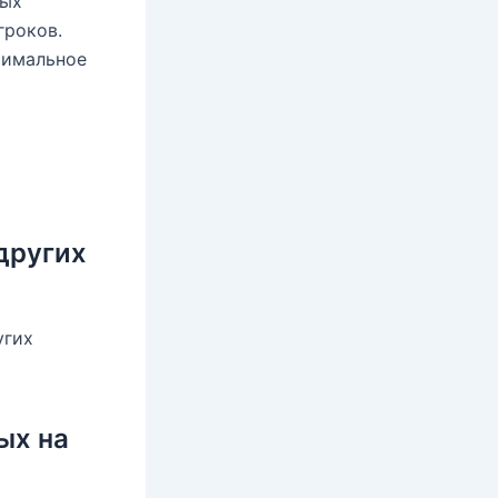
ных
гроков.
симальное
 других
угих
ых на