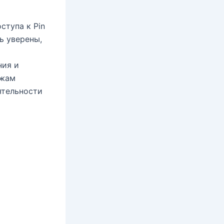
ступа к Pin
ь уверены,
ния и
ажам
ятельности