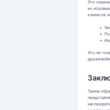
Это означа
их игровы
клиентов ч
Эк
По
Ин
Это не тол
дружелюби
Закл
Таким обра
представля
наслаждать