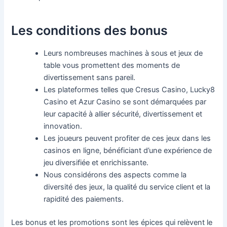
Les conditions des bonus
Leurs nombreuses machines à sous et jeux de
table vous promettent des moments de
divertissement sans pareil.
Les plateformes telles que Cresus Casino, Lucky8
Casino et Azur Casino se sont démarquées par
leur capacité à allier sécurité, divertissement et
innovation.
Les joueurs peuvent profiter de ces jeux dans les
casinos en ligne, bénéficiant d’une expérience de
jeu diversifiée et enrichissante.
Nous considérons des aspects comme la
diversité des jeux, la qualité du service client et la
rapidité des paiements.
Les bonus et les promotions sont les épices qui relèvent le