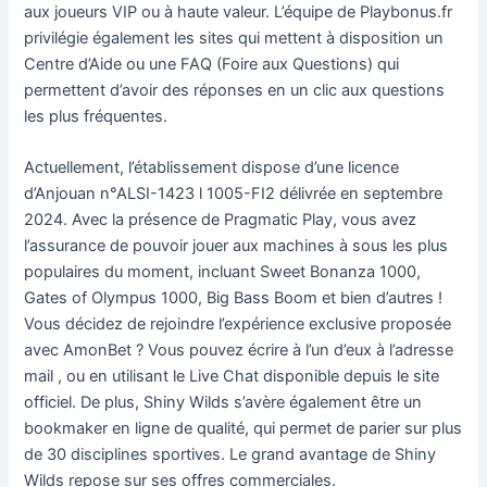
aux joueurs VIP ou à haute valeur. L’équipe de Playbonus.fr
privilégie également les sites qui mettent à disposition un
Centre d’Aide ou une FAQ (Foire aux Questions) qui
permettent d’avoir des réponses en un clic aux questions
les plus fréquentes.
Actuellement, l’établissement dispose d’une licence
d’Anjouan n°ALSI-1423 l 1005-FI2 délivrée en septembre
2024. Avec la présence de Pragmatic Play, vous avez
l’assurance de pouvoir jouer aux machines à sous les plus
populaires du moment, incluant Sweet Bonanza 1000,
Gates of Olympus 1000, Big Bass Boom et bien d’autres !
Vous décidez de rejoindre l’expérience exclusive proposée
avec AmonBet ? Vous pouvez écrire à l’un d’eux à l’adresse
mail , ou en utilisant le Live Chat disponible depuis le site
officiel. De plus, Shiny Wilds s’avère également être un
bookmaker en ligne de qualité, qui permet de parier sur plus
de 30 disciplines sportives. Le grand avantage de Shiny
Wilds repose sur ses offres commerciales.