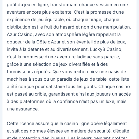
goût du jeu en ligne, transformant chaque session en une
aventure encore plus exaltante. C’est la promesse d’une
expérience de jeu équitable, où chaque tirage, chaque
distribution est le fruit du hasard et non d’une manipulation.
Azur Casino, avec son atmosphère légère rappelant la
douceur de la Côte d’Azur et son éventail de plus de jeux,
invite à la détente et au divertissement. Lucky8 Casino,
c’est la promesse d’une aventure ludique sans pareille,
grâce à une sélection de jeux diversifiée et à des
fournisseurs réputés. Que vous recherchiez une oasis de
machines à sous ou un paradis de jeux de table, cette liste
a été conçue pour satisfaire tous les goûts. Chaque casino
est passé au crible, garantissant ainsi aux joueurs un accès
à des plateformes où la confiance n’est pas un luxe, mais
une assurance.
Cette licence assure que le casino ligne opère légalement
et suit des normes élevées en matière de sécurité, d’équité
et de protection des joueurs. Les joueurs peuvent profiter