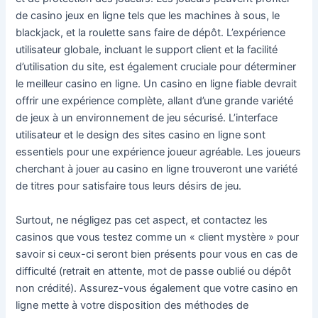
de casino jeux en ligne tels que les machines à sous, le
blackjack, et la roulette sans faire de dépôt. L’expérience
utilisateur globale, incluant le support client et la facilité
d’utilisation du site, est également cruciale pour déterminer
le meilleur casino en ligne. Un casino en ligne fiable devrait
offrir une expérience complète, allant d’une grande variété
de jeux à un environnement de jeu sécurisé. L’interface
utilisateur et le design des sites casino en ligne sont
essentiels pour une expérience joueur agréable. Les joueurs
cherchant à jouer au casino en ligne trouveront une variété
de titres pour satisfaire tous leurs désirs de jeu.
Surtout, ne négligez pas cet aspect, et contactez les
casinos que vous testez comme un « client mystère » pour
savoir si ceux-ci seront bien présents pour vous en cas de
difficulté (retrait en attente, mot de passe oublié ou dépôt
non crédité). Assurez-vous également que votre casino en
ligne mette à votre disposition des méthodes de