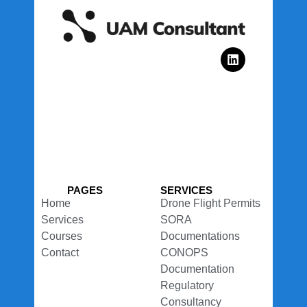
L
i
n
k
e
d
i
n
PAGES
SERVICES
Home
Drone Flight Permits
Services
SORA
Courses
Documentations
Contact
CONOPS
Documentation
Regulatory
Consultancy