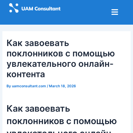
Skip
Post
to
navigation
content
Как завоевать
поклонников с помощью
увлекательного онлайн-
контента
By
uamconsultant.com
/
March 18, 2026
Как завоевать
поклонников с помощью