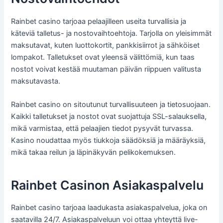
Rainbet casino tarjoaa pelaajilleen useita turvallisia ja
käteviä talletus- ja nostovaihtoehtoja. Tarjolla on yleisimmät
maksutavat, kuten luottokortit, pankkisiirrot ja sähköiset
lompakot. Talletukset ovat yleensä välittömiä, kun taas
nostot voivat kestää muutaman päivän riippuen valitusta
maksutavasta.
Rainbet casino on sitoutunut turvallisuuteen ja tietosuojaan.
Kaikki talletukset ja nostot ovat suojattuja SSL-salauksella,
mikä varmistaa, että pelaajien tiedot pysyvät turvassa.
Kasino noudattaa myös tiukkoja säädöksiä ja määräyksiä,
mikä takaa reilun ja läpinäkyvän pelikokemuksen.
Rainbet Casinon Asiakaspalvelu
Rainbet casino tarjoaa laadukasta asiakaspalvelua, joka on
saatavilla 24/7. Asiakaspalveluun voi ottaa yhteyttä live-