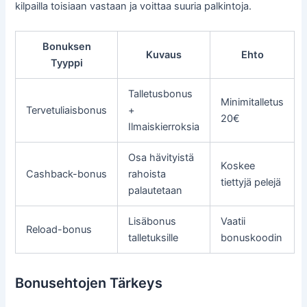
kilpailla toisiaan vastaan ja voittaa suuria palkintoja.
Bonuksen
Kuvaus
Ehto
Tyyppi
Talletusbonus
Minimitalletus
Tervetuliaisbonus
+
20€
Ilmaiskierroksia
Osa hävityistä
Koskee
Cashback-bonus
rahoista
tiettyjä pelejä
palautetaan
Lisäbonus
Vaatii
Reload-bonus
talletuksille
bonuskoodin
Bonusehtojen Tärkeys