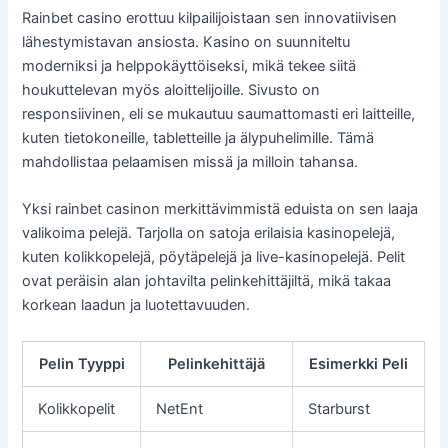
Rainbet casino erottuu kilpailijoistaan sen innovatiivisen
lähestymistavan ansiosta. Kasino on suunniteltu
moderniksi ja helppokäyttöiseksi, mikä tekee siitä
houkuttelevan myös aloittelijoille. Sivusto on
responsiivinen, eli se mukautuu saumattomasti eri laitteille,
kuten tietokoneille, tabletteille ja älypuhelimille. Tämä
mahdollistaa pelaamisen missä ja milloin tahansa.
Yksi rainbet casinon merkittävimmistä eduista on sen laaja
valikoima pelejä. Tarjolla on satoja erilaisia kasinopelejä,
kuten kolikkopelejä, pöytäpelejä ja live-kasinopelejä. Pelit
ovat peräisin alan johtavilta pelinkehittäjiltä, mikä takaa
korkean laadun ja luotettavuuden.
Pelin Tyyppi
Pelinkehittäjä
Esimerkki Peli
Kolikkopelit
NetEnt
Starburst