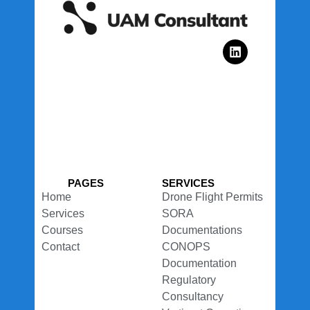
L
i
n
k
e
d
i
n
PAGES
SERVICES
Home
Drone Flight Permits
Services
SORA
Courses
Documentations
Contact
CONOPS
Documentation
Regulatory
Consultancy