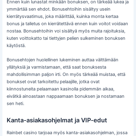
Ennen kuin lunastat minkään bonuksen, on tärkeää lukea ja
ymmärtää sen ehdot. Bonusehtoihin sisältyy usein
kierrätysvaatimus, joka määrittää, kuinka monta kertaa
bonus ja talletus on kierrätettävä ennen kuin voitot voidaan
nostaa. Bonusehtoihin voi sisältyä myös muita rajoituksia,
kuten voittokatto tai tiettyjen pelien sulkeminen bonuksen
käytöstä.
Bonusehtojen huolellinen lukeminen auttaa välttämään
yllätyksiä ja varmistamaan, että saat bonuksesta
mahdollisimman paljon irti. On myös tärkeää muistaa, että
bonukset ovat tarkoitettu pelaajille, jotka ovat
kiinnostuneita pelaamaan kasinolla pidemmän aikaa,
eivätkä ainoastaan nappaamaan bonuksen ja nostamaan
sen heti.
Kanta-asiakasohjelmat ja VIP-edut
Rainbet casino tarjoaa myös kanta-asiakasohjelman, jossa