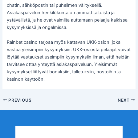
chatin, sähköpostin tai puhelimen välityksellä.
Asiakaspalvelun henkilökunta on ammattitaitoista ja
ystävällistä, ja he ovat valmiita auttamaan pelaajia kaikissa
kysymyksissä ja ongelmissa.
Rainbet casino tarjoaa myös kattavan UKK-osion, joka
vastaa yleisimpiin kysymyksiin. UKK-osiosta pelaajat voivat
löytää vastaukset useimpiin kysymyksiin ilman, että heidän
tarvitsee ottaa yhteyttä asiakaspalveluun. Yleisimmät
kysymykset liittyvät bonuksiin, talletuksiin, nostoihin ja
kasinon käyttöön.
PREVIOUS
NEXT