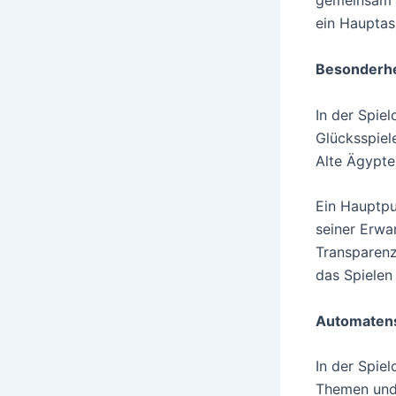
gemeinsam a
ein Hauptas
Besonderhe
In der Spie
Glücksspiel
Alte Ägypte
Ein Hauptpu
seiner Erwa
Transparenz
das Spielen
Automatens
In der Spie
Themen und 