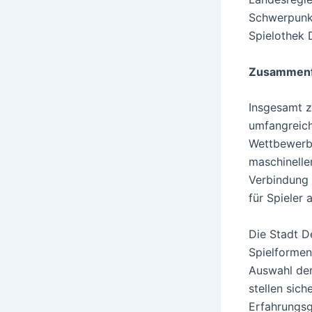
Schwerpunkt
Spielothek 
Zusammenf
Insgesamt z
umfangreich
Wettbewerb 
maschinelle
Verbindung 
für Spieler 
Die Stadt D
Spielformen
Auswahl der
stellen sic
Erfahrungsg