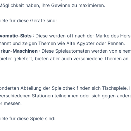
 Möglichkeit haben, ihre Gewinne zu maximieren.
iele für diese Geräte sind:
vomatic-Slots
: Diese werden oft nach der Marke des Herst
nannt und zeigen Themen wie Alte Ägypter oder Rennen.
rkur-Maschinen
: Diese Spielautomaten werden von eine
bieter geliefert, bieten aber auch verschiedene Themen an.
sonderten Abteilung der Spielothek finden sich Tischspiele.
 verschiedenen Stationen teilnehmen oder sich gegen ander
r messen.
iele für diese Spiele sind: