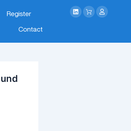
L
I
U
Register
i
c
s
n
o
e
k
n
r
Contact
e
-
d
o
i
n
n
l
i
n
e
-
 und
s
h
o
p
p
i
n
g
-