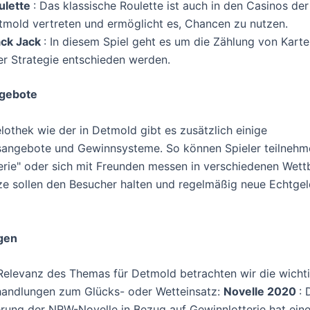
ulette
: Das klassische Roulette ist auch in den Casinos der
tmold vertreten und ermöglicht es, Chancen zu nutzen.
ack Jack
: In diesem Spiel geht es um die Zählung von Kart
er Strategie entschieden werden.
gebote
elothek wie der in Detmold gibt es zusätzlich einige
angebote und Gewinnsysteme. So können Spieler teilnehm
erie" oder sich mit Freunden messen in verschiedenen Wet
ze sollen den Besucher halten und regelmäßig neue Echtge
gen
Relevanz des Themas für Detmold betrachten wir die wicht
handlungen zum Glücks- oder Wetteinsatz:
Novelle 2020
: 
rung der NRW-Novelle in Bezug auf Gewinnlotterie hat eine