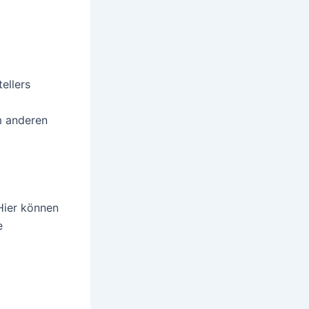
ellers
m anderen
 Hier können
e