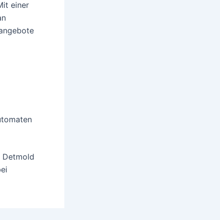
it einer
an
sangebote
Automaten
n Detmold
ei