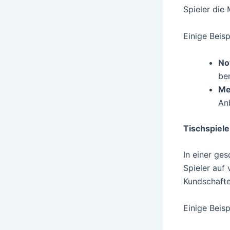
Spieler die
Einige Beisp
No
be
Me
An
Tischspiele
In einer ge
Spieler auf
Kundschafte
Einige Beisp